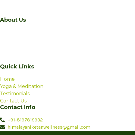
About Us
A sanctuary of healing and transformation nestled in
the serene beauty of Manali, Himalaya Niketan is a living,
vibrant, sacred space – a wellness centre like none
other.
Quick Links
Home
Yoga & Meditation
Testimonials
Contact Us
Contact Info
+91-8197819932
himalayaniketanwellness@gmail.com