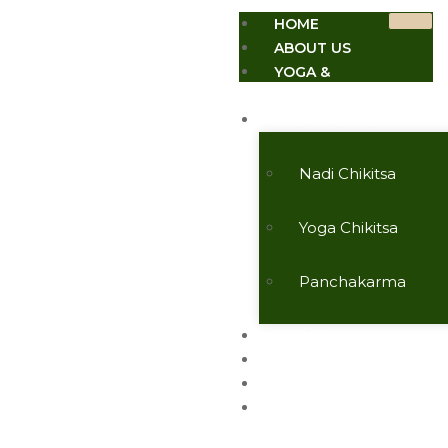
HOME
ABOUT US
YOGA &
MEDITATION
TREATMENTS
Nadi Chikitsa
Yoga Chikitsa
Panchakarma
EVENTS
TESTIMONIALS
CONTACT US
ARTICLES